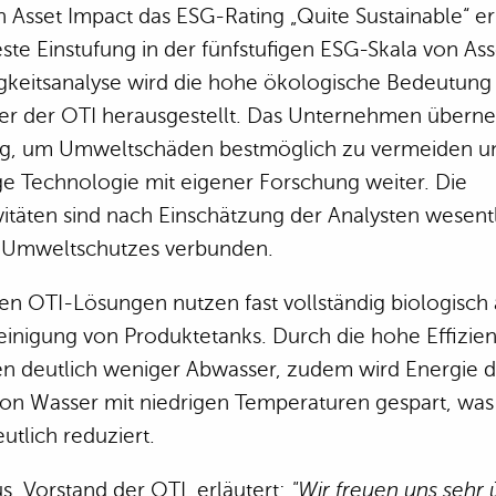
Asset Impact das ESG-Rating „Quite Sustainable“ er
este Einstufung in der fünfstufigen ESG-Skala von Ass
gkeitsanalyse wird die hohe ökologische Bedeutung 
der der OTI herausgestellt. Das Unternehmen über
g, um Umweltschäden bestmöglich zu vermeiden un
ge Technologie mit eigener Forschung weiter. Die
vitäten sind nach Einschätzung der Analysten wesentl
 Umweltschutzes verbunden.
ten OTI-Lösungen nutzen fast vollständig biologisc
einigung von Produktetanks. Durch die hohe Effizien
n deutlich weniger Abwasser, zudem wird Energie d
n Wasser mit niedrigen Temperaturen gespart, was
utlich reduziert.
s, Vorstand der OTI, erläutert:
"Wir freuen uns sehr 