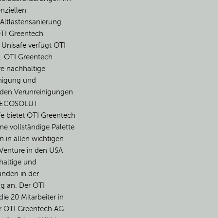
enziellen
ltlastensanierung.
OTI Greentech
 Unisafe verfügt OTI
. OTI Greentech
ve nachhaltige
inigung und
den Verunreinigungen
en ECOSOLUT
fe bietet OTI Greentech
ine vollständige Palette
 in allen wichtigen
 Venture in den USA
haltige und
nden in der
ng an. Der OTI
ie 20 Mitarbeiter in
er OTI Greentech AG