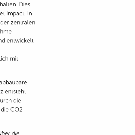
halten. Dies
et Impact. In
der zentralen
nehme
d entwickelt
ich mit
h abbaubare
z entsteht
urch die
 die CO2
über die