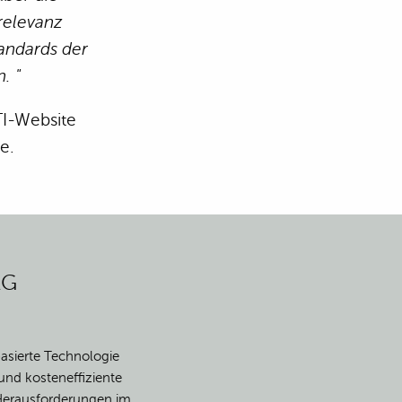
relevanz
andards der
. "
TI-Website
e.
AG
basierte Technologie
und kosteneffiziente
 Herausforderungen im