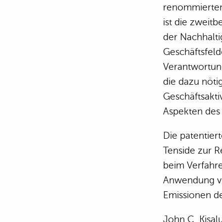
renommierten 
ist die zweitb
der Nachhalti
Geschäftsfel
Verantwortun
die dazu nöti
Geschäftsakti
Aspekten des
Die patentier
Tenside zur R
beim Verfahre
Anwendung vo
Emissionen de
John C. Kisalu