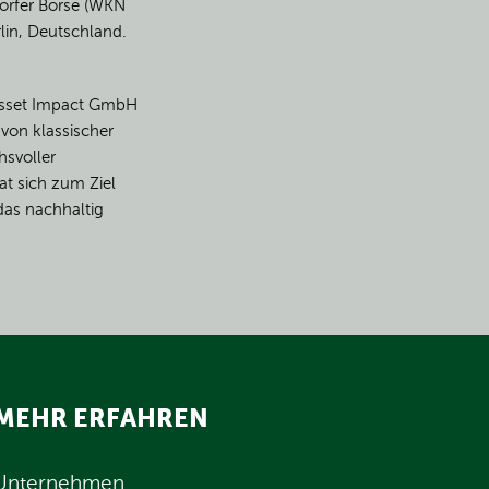
dorfer Börse (WKN
rlin, Deutschland.
Asset Impact GmbH
von klassischer
svoller
at sich zum Ziel
das nachhaltig
MEHR ERFAHREN
Unternehmen